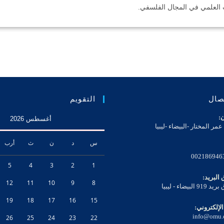
 العلمي في المجال الفلسفي.
تصال
التقويم
ن:
أغسطس 2026
مر المختار -البيضاء -ليبيا
س
د
ن
ث
أرب
002186946
5
4
3
2
1
البريد:
12
11
10
9
8
البيضاء - ليبيا
19
18
17
16
15
الإلكتروني:
info@omu.
26
25
24
23
22