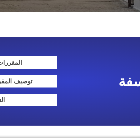
المقررات
فة
توصيف المقر
الن