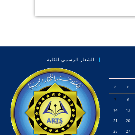
الشعار الرسمي للكلية
خ
ج
7
6
14
13
21
20
28
27