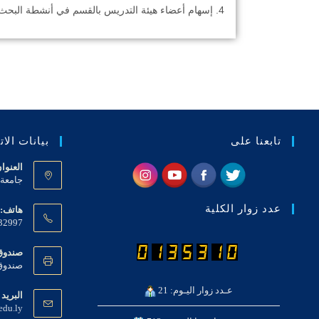
إسهام أعضاء هيئة التدريس بالقسم في أنشطة البحث
تابعنا على
بيانات الا
العنوا
جامعة ع
عدد زوار الكلية
هاتف:
32997
صندوق 
صندوق بريد 919 
عـدد زوار اليـوم: 21
البريد 
edu.ly