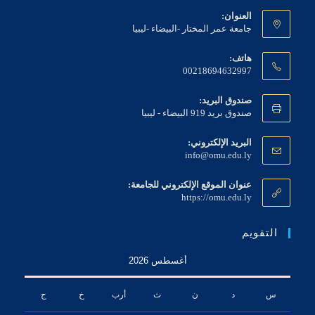
العنوان:
جامعة عمر المختار -البيضاء -ليبيا
هاتف:
00218694632997
صندوق البريد:
صندوق بريد 919 البيضاء - ليبيا
البريد الإلكتروني:
Opens
info@omu.edu.ly
in
your
عنوان الموقع الإلكتروني للجامعة:
application
https://omu.edu.ly
التقويم
أغسطس 2026
س
د
ن
ث
أرب
خ
ج