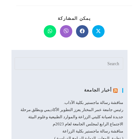
SHARE
يمكن المشاركة
THIS
CONTENT
Opens
Opens
Opens
Opens
in
in
in
in
a
a
a
a
new
new
new
new
window
window
window
window
أخبار الجامعة
مناقشة رسالة ماجستير بكلية الآداب.
رئيس جامعة عمر المختار يعزز التطوير الأكاديمي ويطلق مرحلة
جديدة لصيانة كليتي الزراعة والموارد الطبيعية وعلوم البيئة
الاجتماع الرابع لمجلس الجامعة لعام 2023م
مناقشة رسالة ماجستير بكلية الزراعة
( تطبيق المعايير الدولية للبرامج الدراسية )