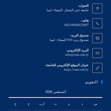
العنوان:
جامعة عمر المختار -البيضاء -ليبيا
هاتف:
00218694632997
صندوق البريد:
صندوق بريد 919 البيضاء - ليبيا
البريد الإلكتروني:
Opens
info@omu.edu.ly
in
your
عنوان الموقع الإلكتروني للجامعة:
application
https://omu.edu.ly
التقويم
أغسطس 2026
س
د
ن
ث
أرب
خ
ج