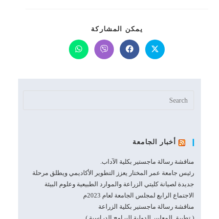
SHARE
يمكن المشاركة
THIS
CONTENT
Opens
Opens
Opens
Opens
in
in
in
in
a
a
a
a
new
new
new
new
window
window
window
window
أخبار الجامعة
مناقشة رسالة ماجستير بكلية الآداب.
رئيس جامعة عمر المختار يعزز التطوير الأكاديمي ويطلق مرحلة
جديدة لصيانة كليتي الزراعة والموارد الطبيعية وعلوم البيئة
الاجتماع الرابع لمجلس الجامعة لعام 2023م
مناقشة رسالة ماجستير بكلية الزراعة
( تطبيق المعايير الدولية للبرامج الدراسية )